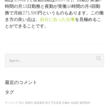
時間の月13日勤務と夜勤が実働16時間の月4回勤
務で月給271,580円というものもあります。この働
き方の良い点は、
自分に合った仕事
を見極めるこ
とができることです。
Search
Sea
archives
最近のコメント
タグ
マッチング
安心
柔軟性
直接雇用
紹介予定派遣
見極め
金銭面
雇用契約